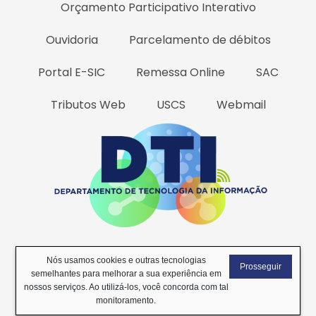
Orçamento Participativo Interativo
Ouvidoria
Parcelamento de débitos
Portal E-SIC
Remessa Online
SAC
Tributos Web
USCS
Webmail
Todos os Direitos Reservados
2026 © Desenvolvido por DTI -
Nós usamos cookies e outras tecnologias
Prosseguir
Departamento de Tecnologia da Informação
.
semelhantes para melhorar a sua experiência em
nossos serviços. Ao utilizá-los, você concorda com tal
monitoramento.