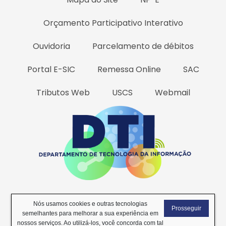
Orçamento Participativo Interativo
Ouvidoria
Parcelamento de débitos
Portal E-SIC
Remessa Online
SAC
Tributos Web
USCS
Webmail
Todos os Direitos Reservados
2026 © Desenvolvido por DTI -
Nós usamos cookies e outras tecnologias
Prosseguir
Departamento de Tecnologia da Informação
.
semelhantes para melhorar a sua experiência em
nossos serviços. Ao utilizá-los, você concorda com tal