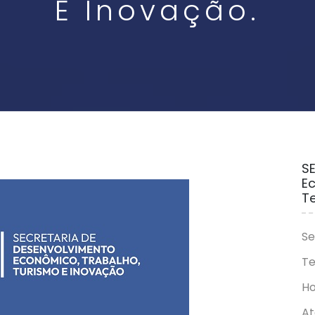
E Inovação.
SE
E
Te
Se
Te
Ho
At