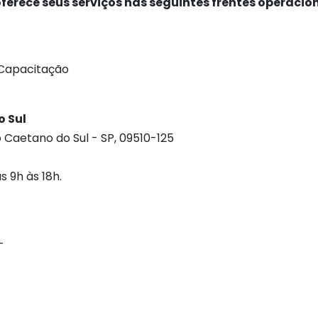
oferece seus serviços nas seguintes frentes operacion
 Capacitação
o Sul
o Caetano do Sul - SP, 09510-125
 9h às 18h.
-